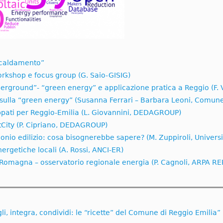
iscaldamento”
orkshop e focus group (G. Saio-GISIG)
rground”- “green energy” e applicazione pratica a Reggio (F. V
a sulla “green energy” (Susanna Ferrari – Barbara Leoni, Comune
ppati per Reggio-Emilia (L. Giovannini, DEDAGROUP)
tCity (P. Cipriano, DEDAGROUP)
nio edilizio: cosa bisognerebbe sapere? (M. Zuppiroli, Universi
energetiche locali (A. Rossi, ANCI-ER)
Romagna – osservatorio regionale energia (P. Cagnoli, ARPA RE
i, integra, condividi: le “ricette” del Comune di Reggio Emilia”